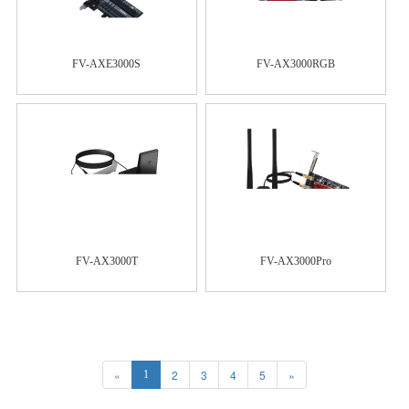
FV-AXE3000S
FV-AX3000RGB
FV-AX3000T
FV-AX3000Pro
«
2
3
4
5
»
1