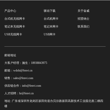
产品中心
驱动下载
关于奋威
台式机无线网卡
台式机网卡
招贤纳士
笔记本无线网卡
笔记本网卡
联系我们
USB无线网卡
USB网卡
邮箱地址
大客户经理：施生：18938843975
邮箱：wdshi@fenvi.cn
销售：sales@fenvi.com
供应链合作：info@fenvi.com
人才招聘：hr@fenvi.cn
地址: 广东省深圳市龙岗区坂田街道办贝尔路坂田高新技术工业园北座二梯四
楼