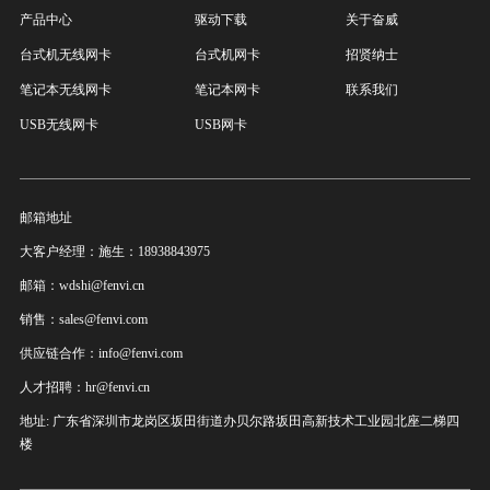
产品中心
驱动下载
关于奋威
台式机无线网卡
台式机网卡
招贤纳士
笔记本无线网卡
笔记本网卡
联系我们
USB无线网卡
USB网卡
邮箱地址
大客户经理：施生：18938843975
邮箱：wdshi@fenvi.cn
销售：sales@fenvi.com
供应链合作：info@fenvi.com
人才招聘：hr@fenvi.cn
地址: 广东省深圳市龙岗区坂田街道办贝尔路坂田高新技术工业园北座二梯四
楼