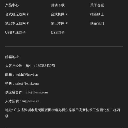
产品中心
驱动下载
关于奋威
台式机无线网卡
台式机网卡
招贤纳士
笔记本无线网卡
笔记本网卡
联系我们
USB无线网卡
USB网卡
邮箱地址
大客户经理：施生：18938843975
邮箱：wdshi@fenvi.cn
销售：sales@fenvi.com
供应链合作：info@fenvi.com
人才招聘：hr@fenvi.cn
地址: 广东省深圳市龙岗区坂田街道办贝尔路坂田高新技术工业园北座二梯四
楼