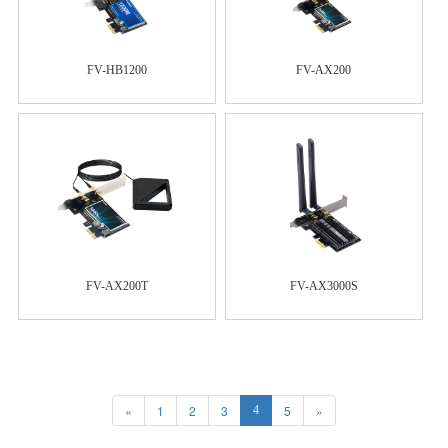
FV-HB1200
FV-AX200
FV-AX200T
FV-AX3000S
«
1
2
3
5
»
4