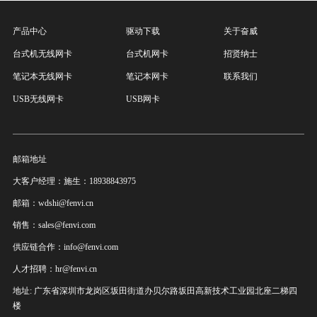
产品中心
驱动下载
关于奋威
台式机无线网卡
台式机网卡
招贤纳士
笔记本无线网卡
笔记本网卡
联系我们
USB无线网卡
USB网卡
邮箱地址
大客户经理：施生：18938843975
邮箱：wdshi@fenvi.cn
销售：sales@fenvi.com
供应链合作：info@fenvi.com
人才招聘：hr@fenvi.cn
地址: 广东省深圳市龙岗区坂田街道办贝尔路坂田高新技术工业园北座二梯四
楼