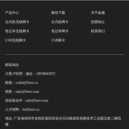
产品中心
驱动下载
关于奋威
台式机无线网卡
台式机网卡
招贤纳士
笔记本无线网卡
笔记本网卡
联系我们
USB无线网卡
USB网卡
邮箱地址
大客户经理：施生：18938843975
邮箱：wdshi@fenvi.cn
销售：sales@fenvi.com
供应链合作：info@fenvi.com
人才招聘：hr@fenvi.cn
地址: 广东省深圳市龙岗区坂田街道办贝尔路坂田高新技术工业园北座二梯四
楼