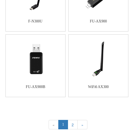
F-N300U
FU-AX900
FU-AX900B
WiFi6 AX300
«
2
»
1