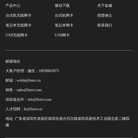
产品中心
驱动下载
关于奋威
台式机无线网卡
台式机网卡
招贤纳士
笔记本无线网卡
笔记本网卡
联系我们
USB无线网卡
USB网卡
邮箱地址
大客户经理：施生：18938843975
邮箱：wdshi@fenvi.cn
销售：sales@fenvi.com
供应链合作：info@fenvi.com
人才招聘：hr@fenvi.cn
地址: 广东省深圳市龙岗区坂田街道办贝尔路坂田高新技术工业园北座二梯四
楼