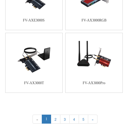
FV-AXE3000S
FV-AX3000RGB
FV-AX3000T
FV-AX3000Pro
«
2
3
4
5
»
1