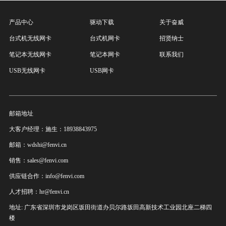
产品中心
驱动下载
关于奋威
台式机无线网卡
台式机网卡
招贤纳士
笔记本无线网卡
笔记本网卡
联系我们
USB无线网卡
USB网卡
邮箱地址
大客户经理：施生：18938843975
邮箱：wdshi@fenvi.cn
销售：sales@fenvi.com
供应链合作：info@fenvi.com
人才招聘：hr@fenvi.cn
地址: 广东省深圳市龙岗区坂田街道办贝尔路坂田高新技术工业园北座二梯四
楼