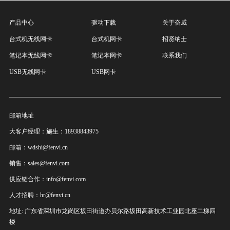
产品中心
驱动下载
关于奋威
台式机无线网卡
台式机网卡
招贤纳士
笔记本无线网卡
笔记本网卡
联系我们
USB无线网卡
USB网卡
邮箱地址
大客户经理：施生：18938843975
邮箱：wdshi@fenvi.cn
销售：sales@fenvi.com
供应链合作：info@fenvi.com
人才招聘：hr@fenvi.cn
地址: 广东省深圳市龙岗区坂田街道办贝尔路坂田高新技术工业园北座二梯四
楼