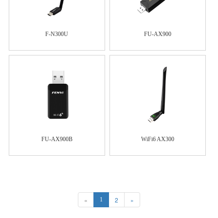
F-N300U
FU-AX900
FU-AX900B
WiFi6 AX300
«
2
»
1